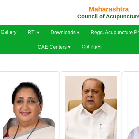
Maharashtra
Council of Acupunctur
Gallery
RTI ▾
Downloads ▾
Regd. Acupuncture Pr
Colleges
CAE Centers ▾